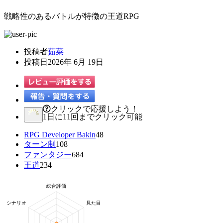
戦略性のあるバトルが特徴の王道RPG
投稿者
茹菜
投稿日
2026年 6月 19日
クリックで応援しよう！
1日に11回までクリック可能
RPG Developer Bakin
48
ターン制
108
ファンタジー
684
王道
234