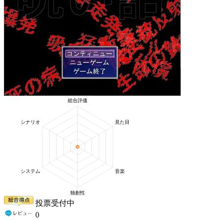
投票受付中
0