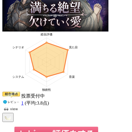
投票受付中
1
(平均:
3.8
点)