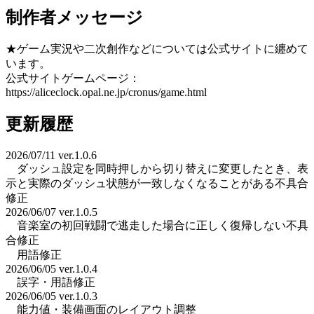
制作者メッセージ
★ゲーム実況や二次創作などについては公式サイトに纏めて
います。
公式サイトゲームページ：
https://aliceclock.opal.ne.jp/cronus/game.html
更新履歴
2026/07/11 ver.1.0.6
ダッシュ設定を同時押しから切り替えに変更したとき、表
示と実際のダッシュ状態が一致しなくなることがある不具合
修正
2026/06/07 ver.1.0.5
音楽室の初回戦闘で逃走した場合に正しく復帰しない不具
合修正
用語修正
2026/06/05 ver.1.0.4
誤字・用語修正
2026/06/05 ver.1.0.3
能力値・装備画面のレイアウト調整