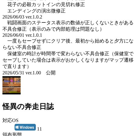
花子の必殺カットインの見切れ修正
エンディングの演出微修正
2026/06/03 ver.1.0.2
戦闘画面のステータス表示の数値が正しくないときがある
不具合修正（表示のみで内部処理は問題なし）
2026/06/01 ver.1.0.1
一度もセーブせずにクリア後、最初から始めると夕方にな
らない不具合修正
保健室の時計が時間帯で変わらない不具合修正（保健室で
セーブしていた場合は表示がおかしくなりますがマップ遷移
で直ります）
2026/05/31 ver.1.00 公開
怪異の奔走日誌
対応OS
11
頒布形態