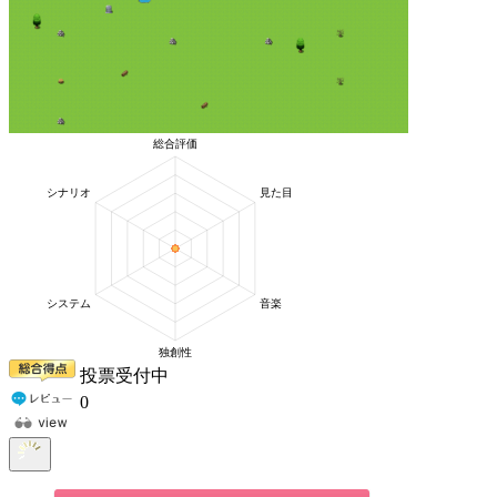
投票受付中
0