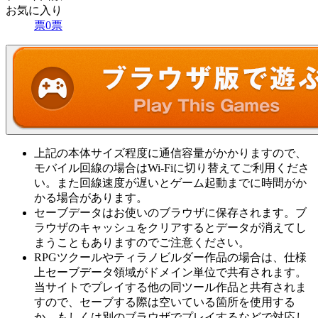
お気に入り
票
0
票
上記の本体サイズ程度に通信容量がかかりますので、
モバイル回線の場合はWi-Fiに切り替えてご利用くださ
い。また回線速度が遅いとゲーム起動までに時間がか
かる場合があります。
セーブデータはお使いのブラウザに保存されます。ブ
ラウザのキャッシュをクリアするとデータが消えてし
まうこともありますのでご注意ください。
RPGツクールやティラノビルダー作品の場合は、仕様
上セーブデータ領域がドメイン単位で共有されます。
当サイトでプレイする他の同ツール作品と共有されま
すので、セーブする際は空いている箇所を使用する
か、もしくは別のブラウザでプレイするなどで対応し