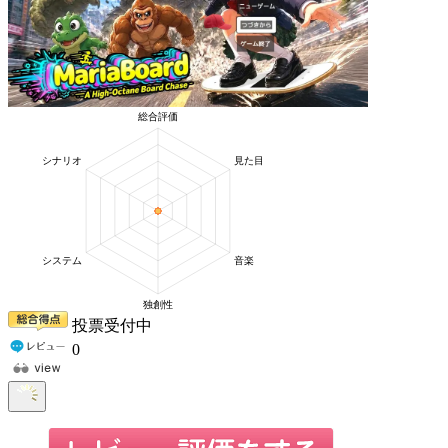
投票受付中
0