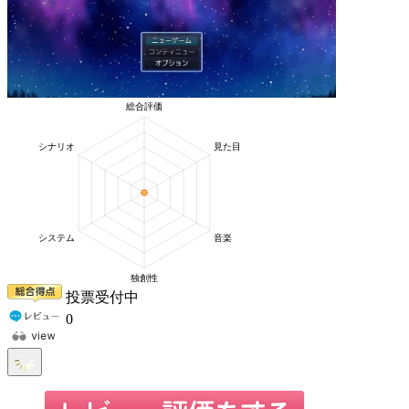
投票受付中
0