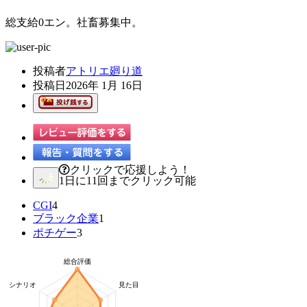
総支給0エン。社畜募集中。
投稿者
アトリエ廻り道
投稿日
2026年 1月 16日
クリックで応援しよう！
1日に11回までクリック可能
CGI
4
ブラック企業
1
ポチゲー
3