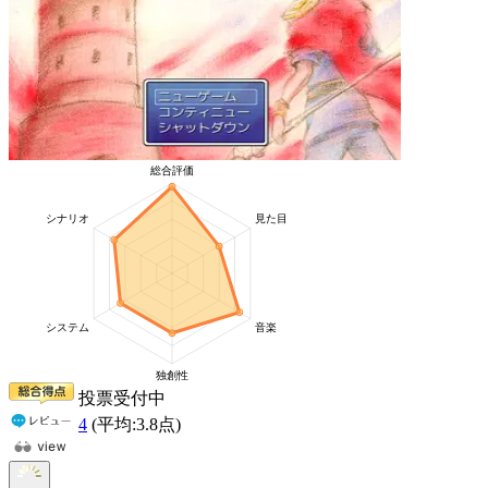
投票受付中
4
(平均:
3.8
点)