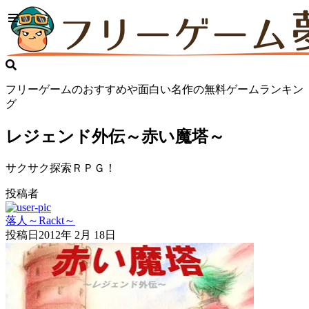
フリーゲームのおすすめや面白い名作の無料ゲームランキン
グ
レジェンド外伝～赤い魔塔～
サクサク探索ＲＰＧ！
投稿者
落人～Rackt～
投稿日
2012年 2月 18日