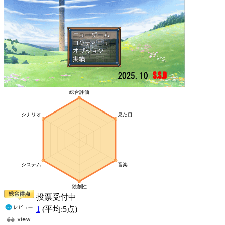
投票受付中
1
(平均:
5
点)