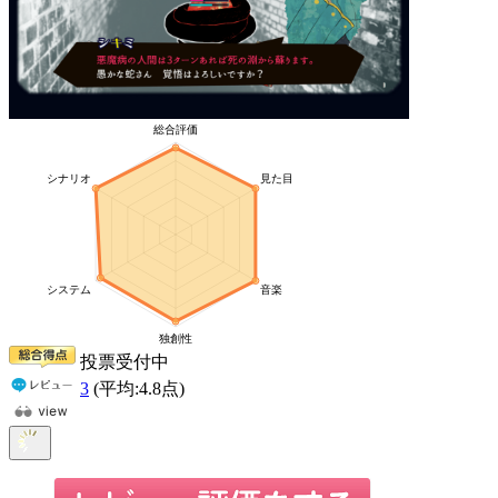
投票受付中
3
(平均:
4.8
点)