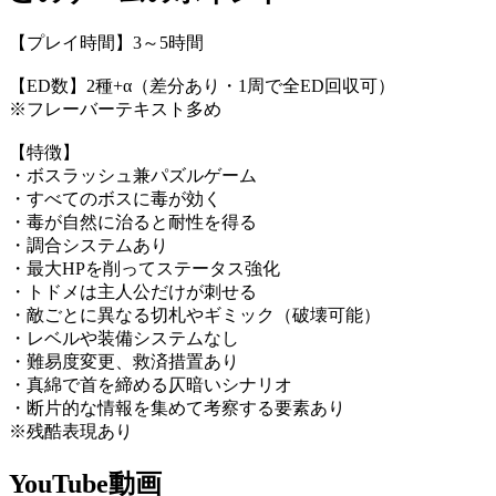
【プレイ時間】3～5時間
【ED数】2種+α（差分あり・1周で全ED回収可）
※フレーバーテキスト多め
【特徴】
・ボスラッシュ兼パズルゲーム
・すべてのボスに毒が効く
・毒が自然に治ると耐性を得る
・調合システムあり
・最大HPを削ってステータス強化
・トドメは主人公だけが刺せる
・敵ごとに異なる切札やギミック（破壊可能）
・レベルや装備システムなし
・難易度変更、救済措置あり
・真綿で首を締める仄暗いシナリオ
・断片的な情報を集めて考察する要素あり
※残酷表現あり
YouTube動画