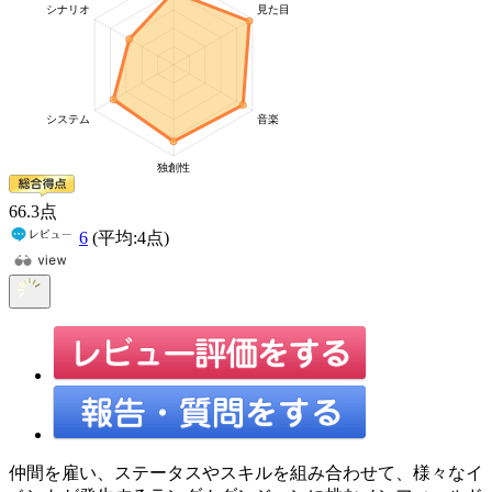
66
.3
点
6
(平均:
4
点)
仲間を雇い、ステータスやスキルを組み合わせて、様々なイ