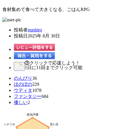
食材集めて食べて大きくなる、ごはんRPG
投稿者
mashiro
投稿日
2025年 8月 30日
クリックで応援しよう！
1日に11回までクリック可能
のんびり
36
ほのぼの
229
ウディタ
1078
ファンタジー
684
優しい
2