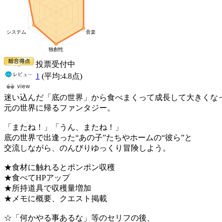
投票受付中
1
(平均:
4.8
点)
迷い込んだ「底の世界」から食べまくって成長して大きくな
元の世界に帰るファンタジー。
「またね！」「うん、またね！」
底の世界で出逢った“あの子”たちやホームの“彼ら”と
交流しながら、のんびりゆっくり冒険しよう。
★食材に触れるとポンポン収穫
★食べてHPアップ
★所持道具で収穫量増加
★メモに概要、クエスト掲載
☆「何かやる事あるな」等のセリフの後、