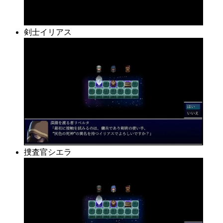
剣士イリアス
捜査官シエラ