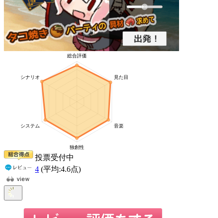
投票受付中
4
(平均:
4.6
点)