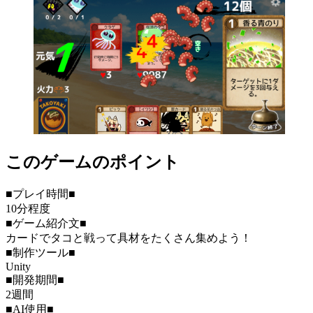
このゲームのポイント
■プレイ時間■
10分程度
■ゲーム紹介文■
カードでタコと戦って具材をたくさん集めよう！
■制作ツール■
Unity
■開発期間■
2週間
■AI使用■