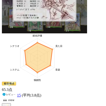
65
.3
点
15
(平均:
3.8
点)