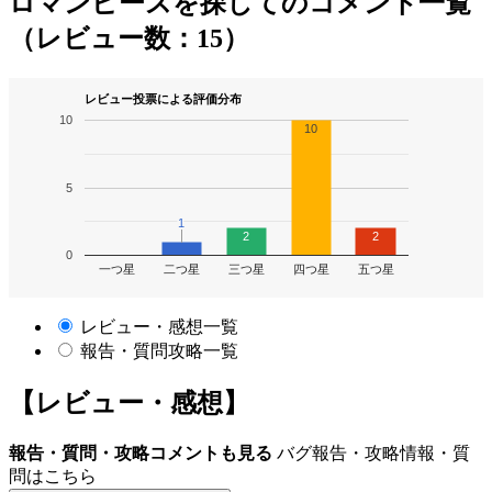
ロマンピースを探してのコメント一覧
（レビュー数：15）
レビュー投票による評価分布
10
10
5
1
1
2
2
0
一つ星
二つ星
三つ星
四つ星
五つ星
レビュー・感想一覧
報告・質問攻略一覧
【レビュー・感想】
報告・質問・攻略コメントも見る
バグ報告・攻略情報・質
問はこちら