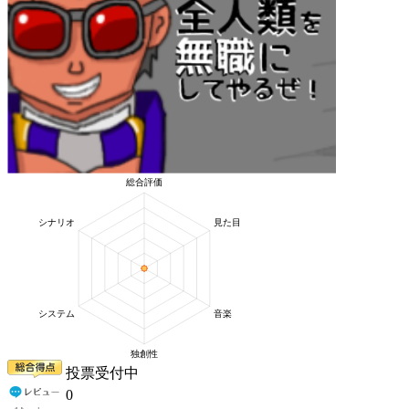
投票受付中
0