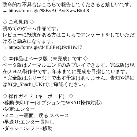
致命的な不具合はこちらで報告してくださると嬉しいです。
→ https://forms.gle/88ByACAyrXwwBkrh8
◇ ご意見箱 ◇
初めてのゲーム作品です。
レビューに抵抗がある方はこちらでアンケートをしていただ
けると励みになります。
→ https://forms.gle/d4fL8EeQJ9c81iwJ7
◇ 本作品はベータ版（未完成）です ◇
ベータ版はノーマルエンドのみプレイできます。完成版は現
在(25/6/2)製作中です。年末までに完成を目指しています。
＊完全版はふりーむ！で出す予定はありません。告知や詳細
はX(@_Shachi_UK)でご確認ください。
◇ 操作ガイド（キーボード） ◇
•移動:矢印キー(オプションでWSAD操作対応)
•決定:エンター
•メニュー画面、戻る:スペース
•早送り:エンター長押し
•ダッシュ:シフト+移動