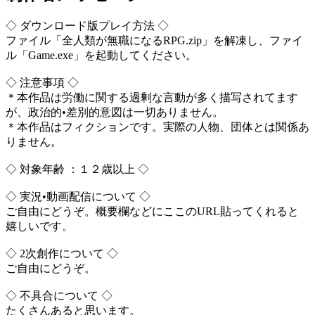
◇ ダウンロード版プレイ方法 ◇
ファイル「全人類が無職になるRPG.zip」を解凍し、ファイ
ル「Game.exe」を起動してください。
◇ 注意事項 ◇
＊本作品は労働に関する過剰な言動が多く描写されてます
が、政治的•差別的意図は一切ありません。
＊本作品はフィクションです。実際の人物、団体とは関係あ
りません。
◇ 対象年齢 ：１２歳以上 ◇
◇ 実況•動画配信について ◇
ご自由にどうぞ。概要欄などにここのURL貼ってくれると
嬉しいです。
◇ 2次創作について ◇
ご自由にどうぞ。
◇ 不具合について ◇
たくさんあると思います。