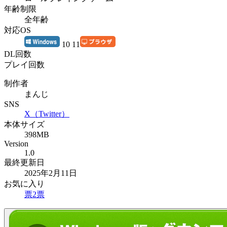
年齢制限
全年齢
対応OS
10 11
DL回数
プレイ回数
制作者
まんじ
SNS
X（Twitter）
本体サイズ
398MB
Version
1.0
最終更新日
2025年2月11日
お気に入り
票
2
票