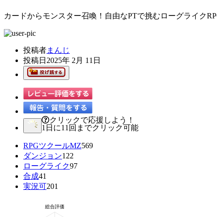
カードからモンスター召喚！自由なPTで挑むローグライクRP
投稿者
まんじ
投稿日
2025年 2月 11日
クリックで応援しよう！
1日に11回までクリック可能
RPGツクールMZ
569
ダンジョン
122
ローグライク
97
合成
41
実況可
201