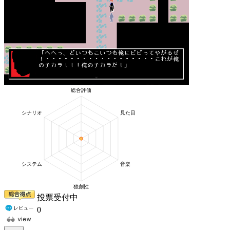
投票受付中
0