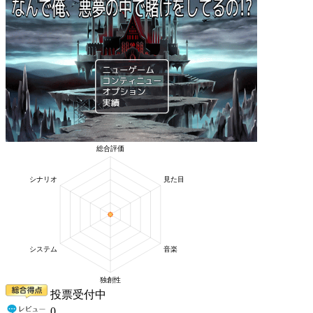
投票受付中
0