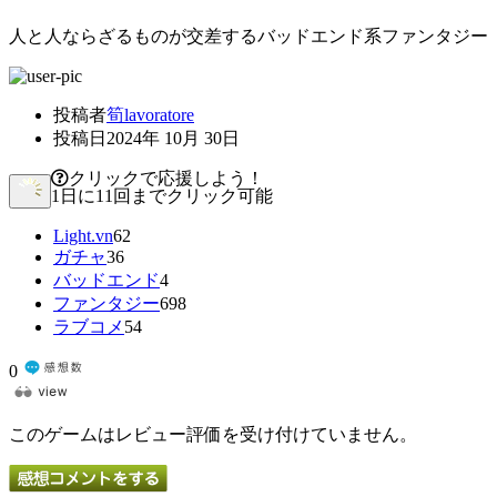
人と人ならざるものが交差するバッドエンド系ファンタジー
投稿者
筍lavoratore
投稿日
2024年 10月 30日
クリックで応援しよう！
1日に11回までクリック可能
Light.vn
62
ガチャ
36
バッドエンド
4
ファンタジー
698
ラブコメ
54
0
このゲームはレビュー評価を受け付けていません。