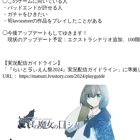
◯このゲームに向いている人
・バッドエンドが許せる人
・ガチャをひきたい
・筍lavoratoreの作品をプレイしたことがある
◯今後アップデートもしてゆきます！
現状のアップデート予定：エクストラシナリオ追加、100
【実況配信ガイドライン】
「『らいとゔぃえん祭2024』実況配信ガイドライン」に準拠
URL： https://matsuri.lvnstory.com/2024/playguide