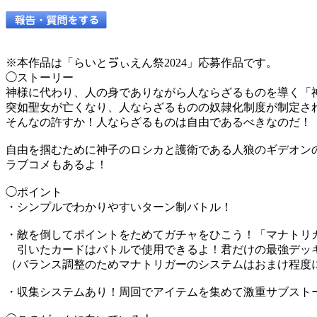
※本作品は「らいとゔぃえん祭2024」応募作品です。
◯ストーリー
神様に代わり、人の身でありながら人ならざるものを導く「
突如聖女が亡くなり、人ならざるものの奴隷化制度が制定さ
そんなの許すか！人ならざるものは自由であるべきなのだ！
自由を掴むために神子のロシカと護衛である人狼のギデオン
ラブコメもあるよ！
◯ポイント
・シンプルでわかりやすいターン制バトル！
・敵を倒してポイントをためてガチャをひこう！「マナトリ
引いたカードはバトルで使用できるよ！君だけの最強デッキ
（バランス調整のためマナトリガーのシステムはおまけ程度
・収集システムあり！周回でアイテムを集めて激重サブスト