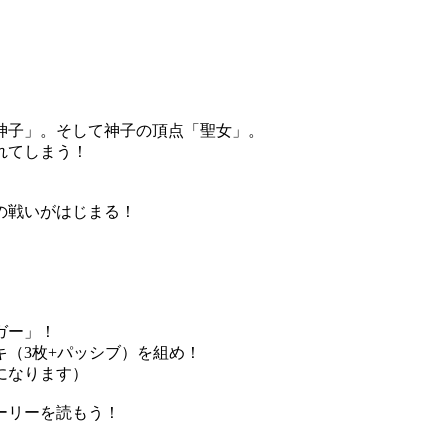
神子」。そして神子の頂点「聖女」。
れてしまう！
の戦いがはじまる！
ガー」！
（3枚+パッシブ）を組め！
になります）
ーリーを読もう！