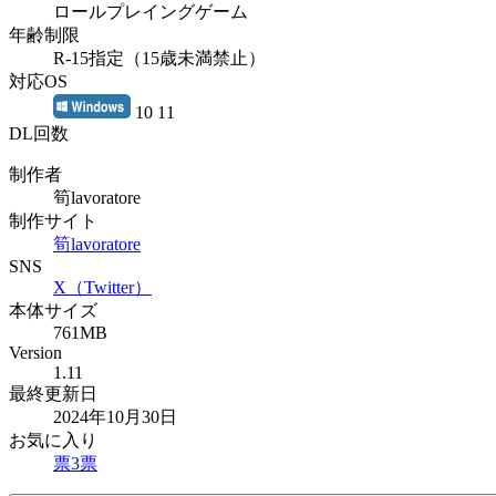
ロールプレイングゲーム
年齢制限
R-15指定（15歳未満禁止）
対応OS
10 11
DL回数
制作者
筍lavoratore
制作サイト
筍lavoratore
SNS
X（Twitter）
本体サイズ
761MB
Version
1.11
最終更新日
2024年10月30日
お気に入り
票
3
票