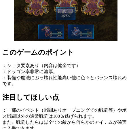
このゲームのポイント
：ショタ要素あり（内容は健全です）
：ドラゴン率非常に濃厚。
：装備や魔法にぶっ壊れ性能高い他に色々とバランス壊れめ
です。
注目してほしい点
：一部のイベント（戦闘ありオープニングでの戦闘等）やボ
ス戦闘以外の通常戦闘は100％逃げられます。
また、戦闘したらほぼ全ての敵から何らかのアイテムが確実
に入手できます。