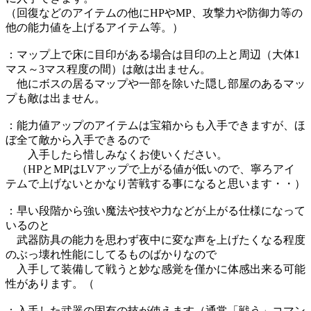
（回復などのアイテムの他にHPやMP、攻撃力や防御力等の
他の能力値を上げるアイテム等。）
：マップ上で床に目印がある場合は目印の上と周辺（大体1
マス～3マス程度の間）は敵は出ません。
他にボスの居るマップや一部を除いた隠し部屋のあるマッ
プも敵は出ません。
：能力値アップのアイテムは宝箱からも入手できますが、ほ
ぼ全て敵から入手できるので
入手したら惜しみなくお使いください。
（HPとMPはLVアップで上がる値が低いので、寧ろアイ
テムで上げないとかなり苦戦する事になると思います・・）
：早い段階から強い魔法や技や力などが上がる仕様になって
いるのと
武器防具の能力を思わず夜中に変な声を上げたくなる程度
のぶっ壊れ性能にしてるものばかりなので
入手して装備して戦うと妙な感覚を僅かに体感出来る可能
性があります。（
：入手した武器の固有の技が使えます（通常「戦う」コマン