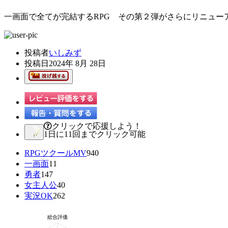
一画面で全てが完結するRPG その第２弾がさらにリニュー
投稿者
いしみず
投稿日
2024年 8月 28日
クリックで応援しよう！
1日に11回までクリック可能
RPGツクールMV
940
一画面
11
勇者
147
女主人公
40
実況OK
262