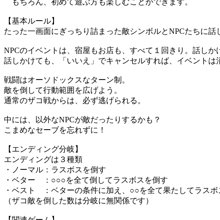
もちろん、初めて遊ぶ方も楽しむことができます。
【基本ルール】
たった一画面にぎっちり詰まった敵シンボルとNPCたちに話
NPCのイベントは、宿屋もお店も、すべて１回きり。話し
話しかけても、「いいえ」でキャンセルすれば、イベントは
戦闘はオーソドックスなターン制。
敵を倒して行動範囲を広げよう。
通常のザコ戦からは、必ず逃げられる。
中には、以外なNPCが敵だったりするかも？
こまめなセーブを忘れずに！
【エンディング分岐】
エンディングは３種類
・ノーマル：ラスボスを倒す
・ベター ：○○○を全て倒してラスボスを倒す
・ベスト ：ベターの条件に加え、○○を全て果たしてラスボ
（ザコ敵を倒した数は分岐に無関係です）
【関連ゲーム】