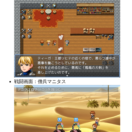
戦闘画面：僧兵マニタス