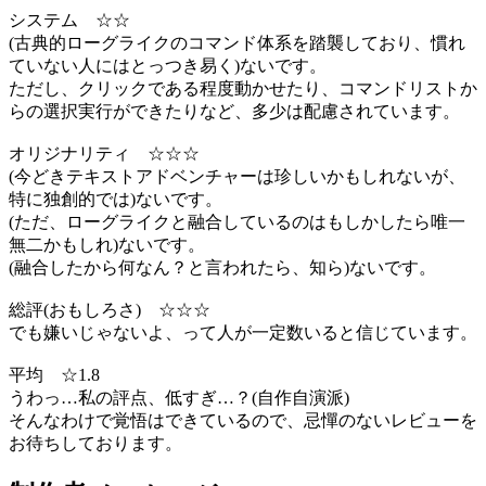
システム ☆☆
(古典的ローグライクのコマンド体系を踏襲しており、慣れ
ていない人にはとっつき易く)ないです。
ただし、クリックである程度動かせたり、コマンドリストか
らの選択実行ができたりなど、多少は配慮されています。
オリジナリティ ☆☆☆
(今どきテキストアドベンチャーは珍しいかもしれないが、
特に独創的では)ないです。
(ただ、ローグライクと融合しているのはもしかしたら唯一
無二かもしれ)ないです。
(融合したから何なん？と言われたら、知ら)ないです。
総評(おもしろさ) ☆☆☆
でも嫌いじゃないよ、って人が一定数いると信じています。
平均 ☆1.8
うわっ…私の評点、低すぎ…？(自作自演派)
そんなわけで覚悟はできているので、忌憚のないレビューを
お待ちしております。