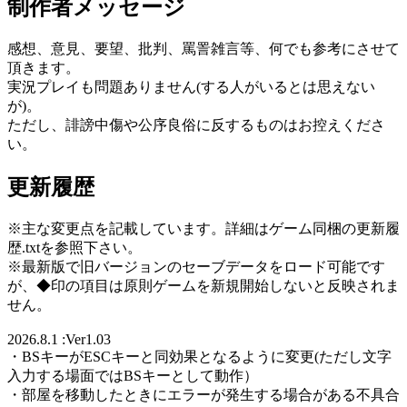
制作者メッセージ
感想、意見、要望、批判、罵詈雑言等、何でも参考にさせて
頂きます。
実況プレイも問題ありません(する人がいるとは思えない
が)。
ただし、誹謗中傷や公序良俗に反するものはお控えくださ
い。
更新履歴
※主な変更点を記載しています。詳細はゲーム同梱の更新履
歴.txtを参照下さい。
※最新版で旧バージョンのセーブデータをロード可能です
が、◆印の項目は原則ゲームを新規開始しないと反映されま
せん。
2026.8.1 :Ver1.03
・BSキーがESCキーと同効果となるように変更(ただし文字
入力する場面ではBSキーとして動作）
・部屋を移動したときにエラーが発生する場合がある不具合