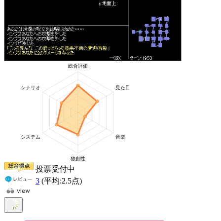
投票受付中
3
(平均:
2.5
点)