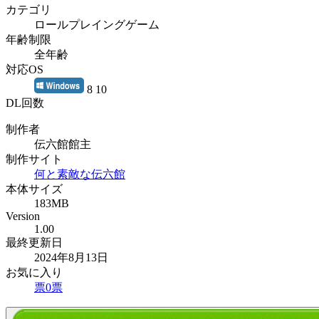
カテゴリ
ロールプレイングゲーム
年齢制限
全年齢
対応OS
8 10
DL回数
制作者
伝六館館主
制作サイト
何と素敵な伝六館
本体サイズ
183MB
Version
1.00
最終更新日
2024年8月13日
お気に入り
票
0
票