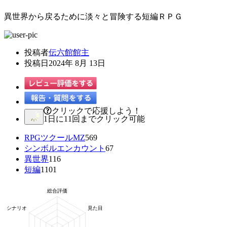
異世界から戻るために淡々と冒険する短編ＲＰＧ
投稿者
伝六館館主
投稿日
2024年 8月 13日
クリックで応援しよう！
1日に11回までクリック可能
RPGツクールMZ
569
シンボルエンカウント
67
異世界
116
短編
1101