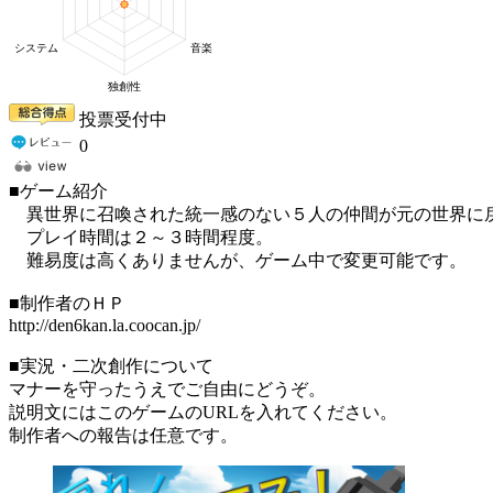
投票受付中
0
■ゲーム紹介
異世界に召喚された統一感のない５人の仲間が元の世界に
プレイ時間は２～３時間程度。
難易度は高くありませんが、ゲーム中で変更可能です。
■制作者のＨＰ
http://den6kan.la.coocan.jp/
■実況・二次創作について
マナーを守ったうえでご自由にどうぞ。
説明文にはこのゲームのURLを入れてください。
制作者への報告は任意です。