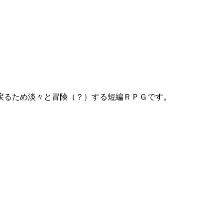
戻るため淡々と冒険（？）する短編ＲＰＧです。