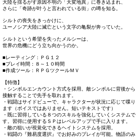
大陸を揺るがす原因不明の「天変地異」に巻き込まれ、
さらに「奇跡が叶うと言われている街」の噂を知る。
シルトの喪失をきっかけに、
ユーノシア大陸に滅亡という文字の亀裂が奔っていた。
シルトという希望を失ったメルシーは、
世界の危機にどう立ち向かうのか。
■レーティング：ＰＧ１２
■プレイ時間：８～１０時間
■作成ツール：ＲＰＧツクールＭＶ
【特徴】
・シンボルエンカウント方式を採用。敵シンボルに背後から
接触することで先手を取れます。
・戦闘はサイドビューで、キャラクターが状況に応じて喋り
ます（ボイスではありません。短いテキストです）
・既に習得している８つのスキルを強化していくシステムで
す。習得に使用するＳＰはレベルアップで手に入ります。
・敵の狙いが視覚化できるヘイトシステムを採用。
・戦闘の『難易度選択』でお好みのプレイが可能。物語のみ