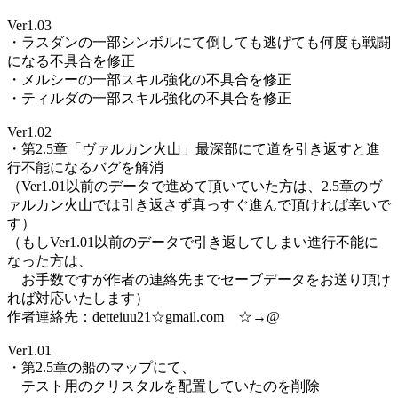
Ver1.03
・ラスダンの一部シンボルにて倒しても逃げても何度も戦闘
になる不具合を修正
・メルシーの一部スキル強化の不具合を修正
・ティルダの一部スキル強化の不具合を修正
Ver1.02
・第2.5章「ヴァルカン火山」最深部にて道を引き返すと進
行不能になるバグを解消
（Ver1.01以前のデータで進めて頂いていた方は、2.5章のヴ
ァルカン火山では引き返さず真っすぐ進んで頂ければ幸いで
す）
（もしVer1.01以前のデータで引き返してしまい進行不能に
なった方は、
お手数ですが作者の連絡先までセーブデータをお送り頂け
れば対応いたします）
作者連絡先：detteiuu21☆gmail.com ☆→@
Ver1.01
・第2.5章の船のマップにて、
テスト用のクリスタルを配置していたのを削除