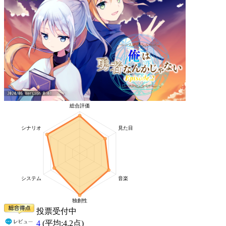
投票受付中
4
(平均:
4.2
点)