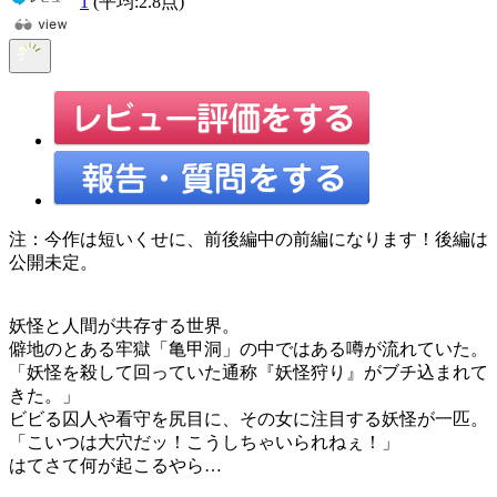
1
(平均:
2.8
点)
注：今作は短いくせに、前後編中の前編になります！後編は
公開未定。
妖怪と人間が共存する世界。
僻地のとある牢獄「亀甲洞」の中ではある噂が流れていた。
「妖怪を殺して回っていた通称『妖怪狩り』がブチ込まれて
きた。」
ビビる囚人や看守を尻目に、その女に注目する妖怪が一匹。
「こいつは大穴だッ！こうしちゃいられねぇ！」
はてさて何が起こるやら…