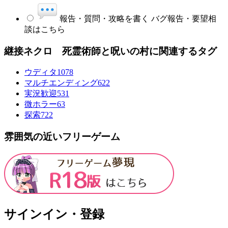
報告・質問・攻略を書く
バグ報告・要望相
談はこちら
継接ネクロ 死霊術師と呪いの村に関連するタグ
ウディタ
1078
マルチエンディング
622
実況歓迎
531
微ホラー
63
探索
722
雰囲気の近いフリーゲーム
サインイン・登録