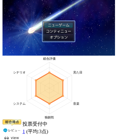
投票受付中
1
(平均:
3
点)