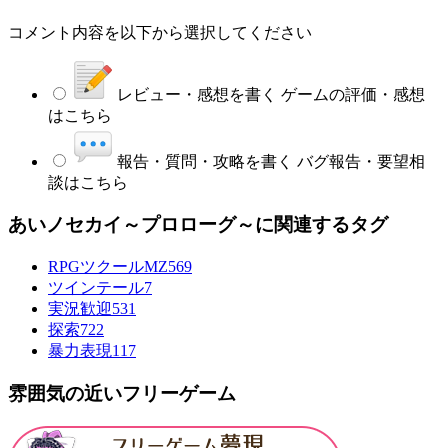
コメント内容を以下から選択してください
レビュー・感想を書く
ゲームの評価・感想
はこちら
報告・質問・攻略を書く
バグ報告・要望相
談はこちら
あいノセカイ～プロローグ～に関連するタグ
RPGツクールMZ
569
ツインテール
7
実況歓迎
531
探索
722
暴力表現
117
雰囲気の近いフリーゲーム