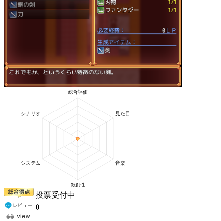
投票受付中
0