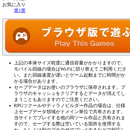
お気に入り
票
1
票
上記の本体サイズ程度に通信容量がかかりますので、
モバイル回線の場合はWi-Fiに切り替えてご利用くださ
い。また回線速度が遅いとゲーム起動までに時間がか
かる場合があります。
セーブデータはお使いのブラウザに保存されます。ブ
ラウザのキャッシュをクリアするとデータが消えてし
まうこともありますのでご注意ください。
RPGツクールやティラノビルダー作品の場合は、仕様
上セーブデータ領域がドメイン単位で共有されます。
当サイトでプレイする他の同ツール作品と共有されま
すので、セーブする際は空いている箇所を使用する
か、もしくは別のブラウザでプレイするなどで対応し