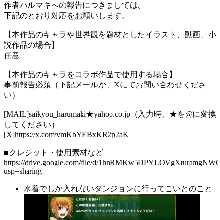
作者ハルマキへの報告につきましては、
下記のとおり対応をお願いします。
【本作品のキャラや世界観を題材としたイラスト、動画、小
説作品の場合】
任意
【本作品のキャラをコラボ作品で使用する場合】
事前報告必須（下記メールか、Xにてお問い合わせくださ
い）
[MAIL]saikyou_harumaki★yahoo.co.jp（入力時、★を@に変換
してください）
[X]https://x.com/vmKbYEBxKR2p2aK
■クレジット・使用素材など
https://drive.google.com/file/d/1hnRMKw5DPYLOVgXturamgNW
usp=sharing
水着でしか入れないダンジョンに行ってこいとのこと