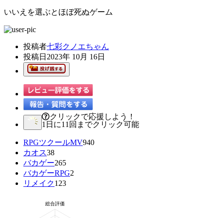
いいえを選ぶとほぼ死ぬゲーム
投稿者
七彩クノエちゃん
投稿日
2023年 10月 16日
クリックで応援しよう！
1日に11回までクリック可能
RPGツクールMV
940
カオス
38
バカゲー
265
バカゲーRPG
2
リメイク
123