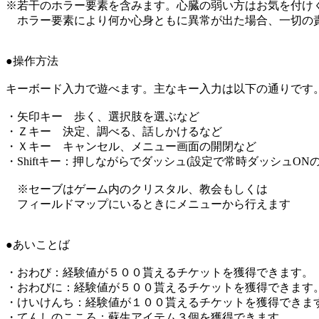
※若干のホラー要素を含みます。心臓の弱い方はお気を付け
ホラー要素により何か心身ともに異常が出た場合、一切の
●操作方法
キーボード入力で遊べます。主なキー入力は以下の通りです
・矢印キー 歩く、選択肢を選ぶなど
・Ｚキー 決定、調べる、話しかけるなど
・Ｘキー キャンセル、メニュー画面の開閉など
・Shiftキー：押しながらでダッシュ(設定で常時ダッシュON
※セーブはゲーム内のクリスタル、教会もしくは
フィールドマップにいるときにメニューから行えます
●あいことば
・おわび：経験値が５００貰えるチケットを獲得できます。
・おわびに：経験値が５００貰えるチケットを獲得できます
・けいけんち：経験値が１００貰えるチケットを獲得できま
・てんしのこころ：蘇生アイテム３個を獲得できます。