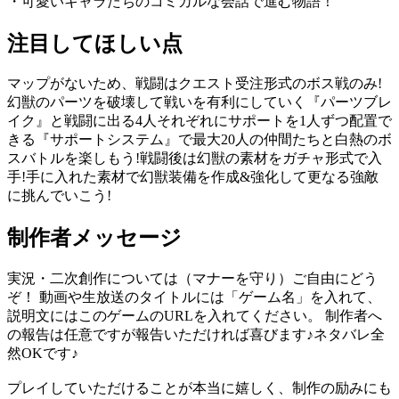
・可愛いキャラたちのコミカルな会話で進む物語！
注目してほしい点
マップがないため、戦闘はクエスト受注形式のボス戦のみ!
幻獣のパーツを破壊して戦いを有利にしていく『パーツブレ
イク』と戦闘に出る4人それぞれにサポートを1人ずつ配置で
きる『サポートシステム』で最大20人の仲間たちと白熱のボ
スバトルを楽しもう!戦闘後は幻獣の素材をガチャ形式で入
手!手に入れた素材で幻獣装備を作成&強化して更なる強敵
に挑んでいこう!
制作者メッセージ
実況・二次創作については（マナーを守り）ご自由にどう
ぞ！ 動画や生放送のタイトルには「ゲーム名」を入れて、
説明文にはこのゲームのURLを入れてください。 制作者へ
の報告は任意ですが報告いただければ喜びます♪ネタバレ全
然OKです♪
プレイしていただけることが本当に嬉しく、制作の励みにも