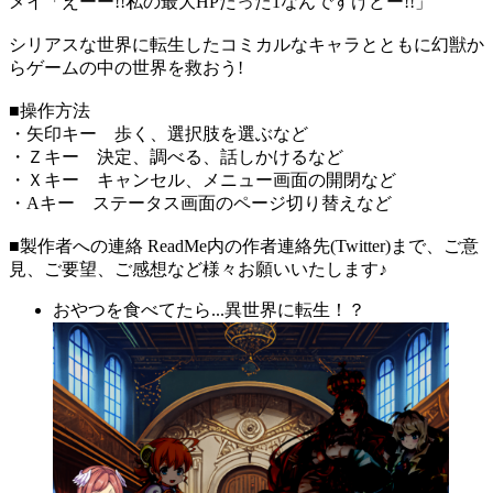
メイ「えーー!!私の最大HPたった1なんですけどー!!」
シリアスな世界に転生したコミカルなキャラとともに幻獣か
らゲームの中の世界を救おう!
■操作方法
・矢印キー 歩く、選択肢を選ぶなど
・Ｚキー 決定、調べる、話しかけるなど
・Ｘキー キャンセル、メニュー画面の開閉など
・Aキー ステータス画面のページ切り替えなど
■製作者への連絡 ReadMe内の作者連絡先(Twitter)まで、ご意
見、ご要望、ご感想など様々お願いいたします♪
おやつを食べてたら...異世界に転生！？