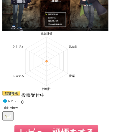
投票受付中
0