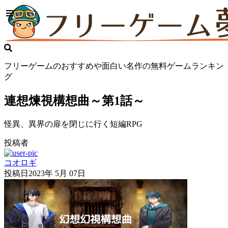
フリーゲームのおすすめや面白い名作の無料ゲームランキン
グ
連想煉視構想曲～第1話～
怪異、異界の扉を閉じに行く短編RPG
投稿者
コオロギ
投稿日
2023年 5月 07日