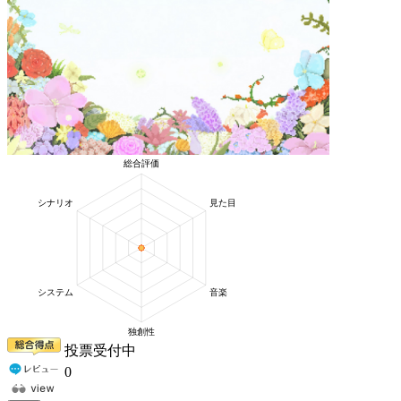
投票受付中
0