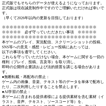
正式版でもそちらのデータが使えるようになっております。
正式版は現在誠意制作中ですのでご理解いただければ幸いで
す。
（早くて2026年以内の更新を目指しております）
※※※※※※※※※※※※※※※※※※※※※※※※※
※※※※※ 必ず守っていただきたい事項 ※※※※※
※※※※※※※※※※※※※※※※※※※※※※※※※
本ゲームのプレイ、実況配信、スクリーンショットの投稿、
SNS等への意見・感想・レビュー投稿にあたっては、
以下の事項を遵守してください。
これらを守っていただけない場合、本ゲームに関する一切の
権利（プレイ、投稿、言及等）を取り消し、
即時の公開停止要請および法的措置を講じる場合がありま
す。
●無断転載・再配布の禁止：
ゲーム内の画像、音楽、テキスト等のデータを単体で配布し
たり、二次利用したりすることを禁止します。
●AI学習の禁止：
本ゲームに含まれる提供者様による提供素材を含む素材（イ
ラスト、音声、テキスト、ソースコード等）を、