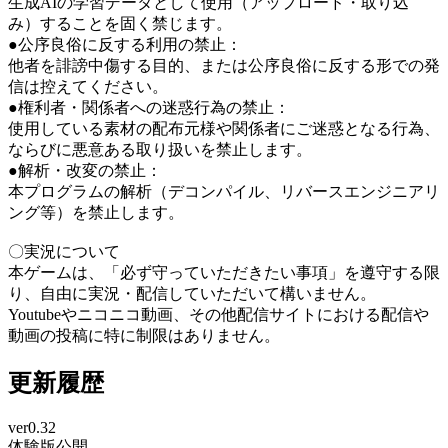
生成AIの学習データとして使用（アップロード・取り込
み）することを固く禁じます。
●公序良俗に反する利用の禁止：
他者を誹謗中傷する目的、または公序良俗に反する形での発
信は控えてください。
●権利者・関係者への迷惑行為の禁止：
使用している素材の配布元様や関係者にご迷惑となる行為、
ならびに悪意ある取り扱いを禁止します。
●解析・改変の禁止：
本プログラムの解析（デコンパイル、リバースエンジニアリ
ング等）を禁止します。
〇実況について
本ゲームは、「必ず守っていただきたい事項」を遵守する限
り、自由に実況・配信していただいて構いません。
Youtubeやニコニコ動画、その他配信サイトにおける配信や
動画の投稿に特に制限はありません。
更新履歴
ver0.32
体験版公開