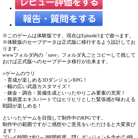
※このゲームは体験版です。現在はEpisode3まで遊べます。
※体験版のセーブデータは正式版に移行するよう設計してお
ります。
wwwフォルダ内の「save」フォルダ丸ごとコピーして残して
おけば正式版へのセーブデータ移行が出来ます。
○ゲームのウリ
・育成が楽しめる3DダンジョンRPG！
・幅の広い武器カスタマイズ！
・錬金・調合・装備生成といったやりこみ要素の充実！
・難易度エキスパートではヒリヒリとした緊張感が味わえる
戦闘が楽しめる！
といったゲームを目指して制作中のRPGです。
制作中の範囲ですがご感想やご意見をいただけると大変喜び
ます！
プレイ時間は約2～3時間程度。隠しダンジョンを含めて4時