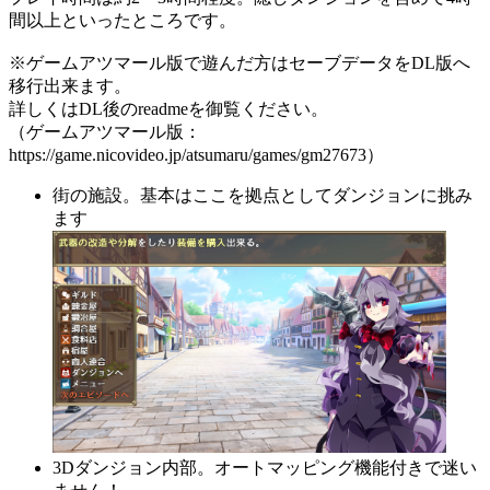
間以上といったところです。
※ゲームアツマール版で遊んだ方はセーブデータをDL版へ
移行出来ます。
詳しくはDL後のreadmeを御覧ください。
（ゲームアツマール版：
https://game.nicovideo.jp/atsumaru/games/gm27673）
街の施設。基本はここを拠点としてダンジョンに挑み
ます
3Dダンジョン内部。オートマッピング機能付きで迷い