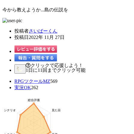
今から教えようか...島の伝説を
投稿者
さいばーくん
投稿日
2022年 11月 27日
クリックで応援しよう！
1日に11回までクリック可能
RPGツクールMZ
569
実況OK
262