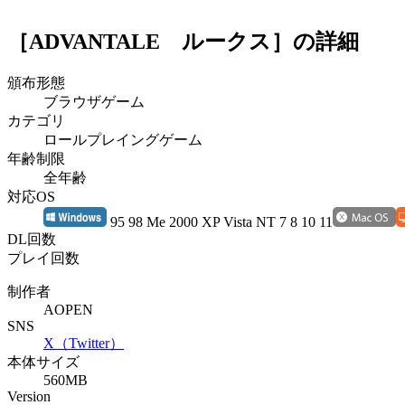
［ADVANTALE ルークス］
の詳細
頒布形態
ブラウザゲーム
カテゴリ
ロールプレイングゲーム
年齢制限
全年齢
対応OS
95 98 Me 2000 XP Vista NT 7 8 10 11
DL回数
プレイ回数
制作者
AOPEN
SNS
X（Twitter）
本体サイズ
560MB
Version