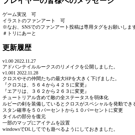
プレイヤーの皆様へのメッセージ
ゲーム実況 可
イラストのファンアート 可
※なお、SNSでのファンアート投稿は専用タグをお願いしま
＃トリにあーと
更新履歴
v1.00 2022.11.27
アドバンテイルルークスのリメイクを公開しました。
v1.001 2022.11.28
クロスやその仲間たちの最大HPを大きく下げました。
『クロスは、５６４から４２５に変更』
『エアリは、３６２から２６３に変更』
チュートリアル含めて敵の全ステータスを弱体化
ルビーの剣を装備しているとクロスがスペシャルを発動でき
スタン確率を５０パーセントから１０パーセントに変更
タイルの部分を復元
一部のマップにアイテムを設置
windowsでDLしてでも遊べるようにしておきました。