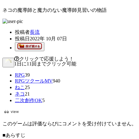
ネコの魔導師と魔力のない魔導師見習いの物語
投稿者
長流
投稿日
2022年 10月 07日
クリックで応援しよう！
1日に11回までクリック可能
RPG
39
RPGツクールMV
940
ねこ
25
ネコ
21
二次創作OK
5
このゲームは評価ならびにコメントを受け付けていません。
■あらすじ