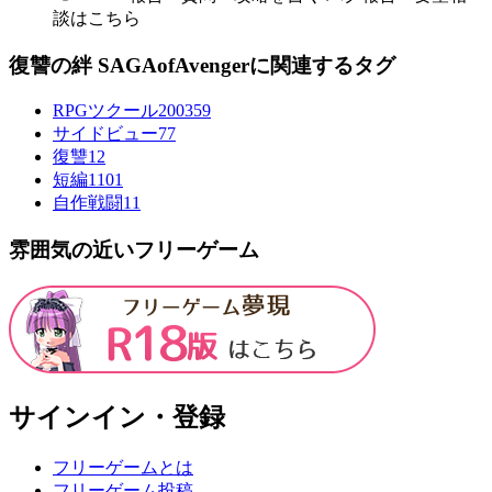
談はこちら
復讐の絆 SAGAofAvengerに関連するタグ
RPGツクール2003
59
サイドビュー
77
復讐
12
短編
1101
自作戦闘
11
雰囲気の近いフリーゲーム
サインイン・登録
フリーゲームとは
フリーゲーム投稿