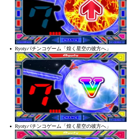
Ryotyパチンコゲーム「煌く星空の彼方へ」
Ryotyパチンコゲーム「煌く星空の彼方へ」