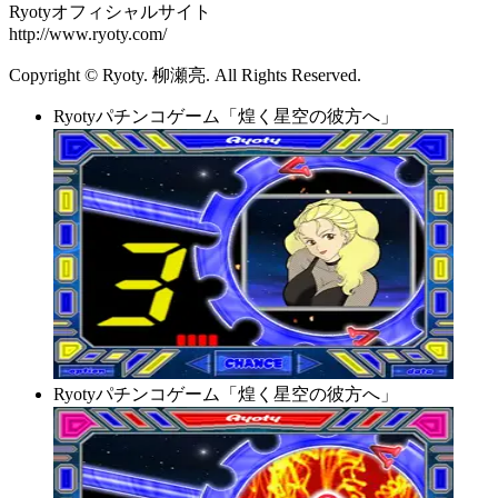
Ryotyオフィシャルサイト
http://www.ryoty.com/
Copyright © Ryoty. 柳瀬亮. All Rights Reserved.
Ryotyパチンコゲーム「煌く星空の彼方へ」
Ryotyパチンコゲーム「煌く星空の彼方へ」