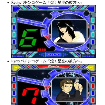
Ryotyパチンコゲーム「煌く星空の彼方へ」
Ryotyパチンコゲーム「煌く星空の彼方へ」