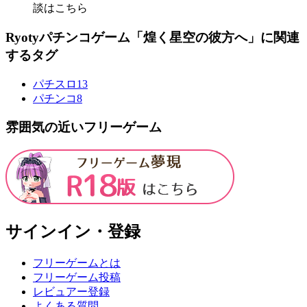
談はこちら
Ryotyパチンコゲーム「煌く星空の彼方へ」に関連
するタグ
パチスロ
13
パチンコ
8
雰囲気の近いフリーゲーム
サインイン・登録
フリーゲームとは
フリーゲーム投稿
レビュアー登録
よくある質問