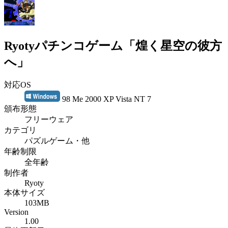
Ryotyパチンコゲーム「煌く星空の彼方
へ」
対応OS
98 Me 2000 XP Vista NT 7
頒布形態
フリーウェア
カテゴリ
パズルゲーム・他
年齢制限
全年齢
制作者
Ryoty
本体サイズ
103MB
Version
1.00