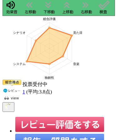
投票受付中
1
(平均:
3.8
点)