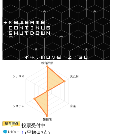
投票受付中
1
(平均:
4.3
点)