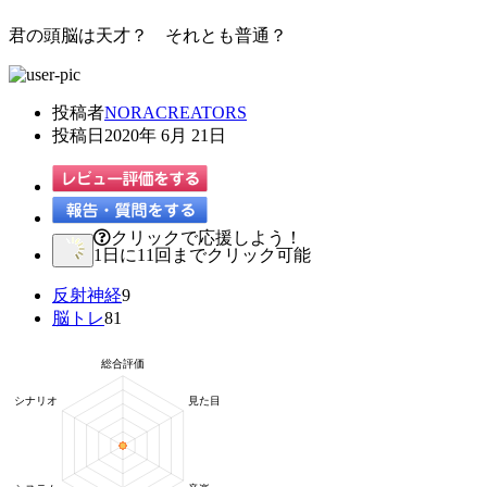
君の頭脳は天才？ それとも普通？
投稿者
NORACREATORS
投稿日
2020年 6月 21日
クリックで応援しよう！
1日に11回までクリック可能
反射神経
9
脳トレ
81