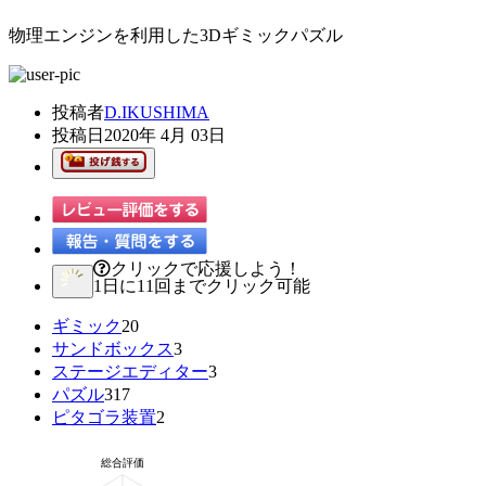
物理エンジンを利用した3Dギミックパズル
投稿者
D.IKUSHIMA
投稿日
2020年 4月 03日
クリックで応援しよう！
1日に11回までクリック可能
ギミック
20
サンドボックス
3
ステージエディター
3
パズル
317
ピタゴラ装置
2