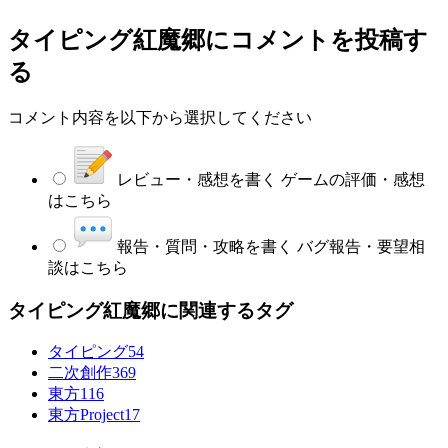
タイピング紅魔郷
にコメントを投稿す
る
コメント内容を以下から選択してください
レビュー・感想を書く
ゲームの評価・感想
はこちら
報告・質問・攻略を書く
バグ報告・要望相
談はこちら
タイピング紅魔郷に関連するタグ
タイピング
54
二次創作
369
東方
116
東方Project
17