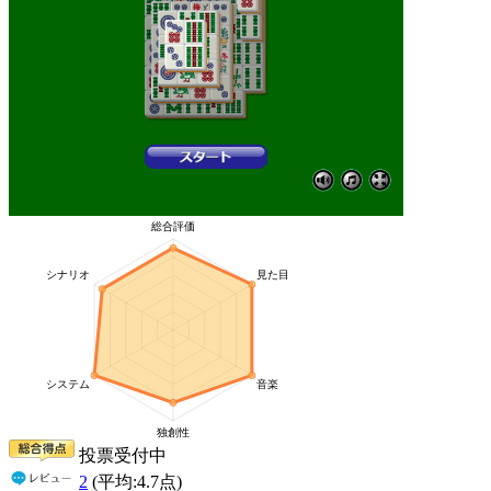
投票受付中
2
(平均:
4.7
点)