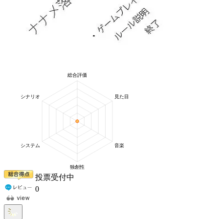
投票受付中
0