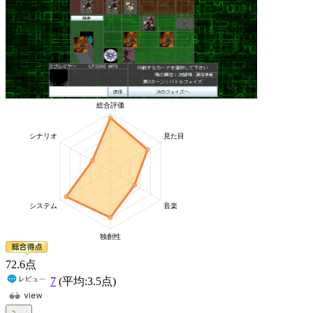
72
.6
点
7
(平均:
3.5
点)